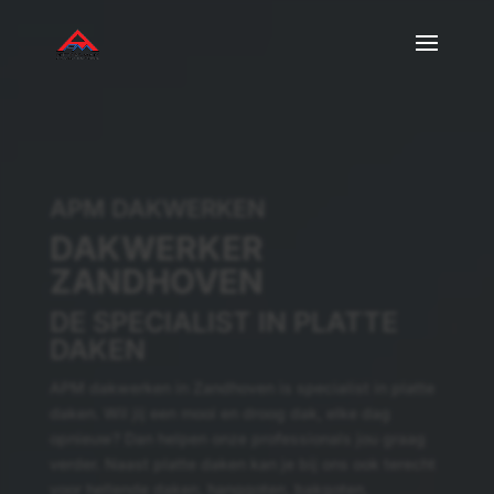
APM DAKWERKEN
DAKWERKER
ZANDHOVEN
DE SPECIALIST IN PLATTE
DAKEN
APM dakwerken in Zandhoven is specialist in platte
daken. Wil jij een mooi en droog dak, elke dag
opnieuw? Dan helpen onze professionals jou graag
verder. Naast platte daken kan je bij ons ook terecht
voor hellende daken, hanggoten, bakgoten,