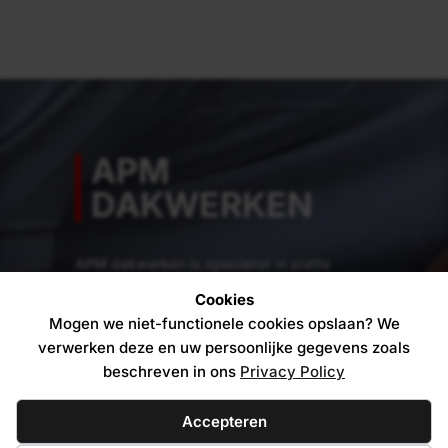
APM
DAKWERKEN
APM dakwerken is specialist in platte
daken. Ons team van experts staat elke dag
Cookies
klaar om van jouw dak een pareltje te
Mogen we niet-functionele cookies opslaan? We
maken. Gegarandeerd een droog en mooi
verwerken deze en uw persoonlijke gegevens zoals
dak boven je hoofd.
beschreven in ons
Privacy Policy
Over ons
Accepteren